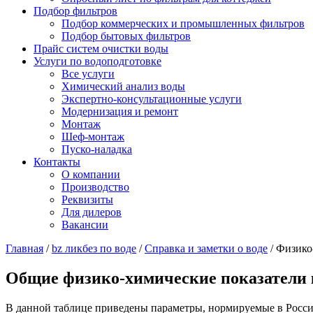
Подбор фильтров
Подбор коммерческих и промышленных фильтров
Подбор бытовых фильтров
Прайс систем очистки воды
Услуги по водоподготовке
Все услуги
Химический анализ воды
Экспертно-консультационные услуги
Модернизация и ремонт
Монтаж
Шеф-монтаж
Пуско-наладка
Контакты
О компании
Производство
Реквизиты
Для дилеров
Вакансии
Главная
/
bz ликбез по воде
/
Справка и заметки о воде
/
Физико
Общие физико-химические показатели 
В данной таблице приведены параметры, нормируемые в России