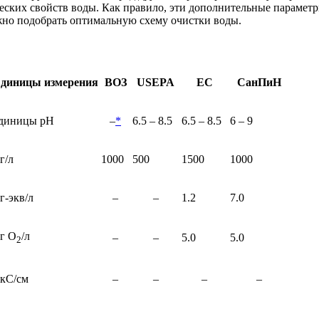
ских свойств воды. Как правило, эти дополнительные параметры
жно подобрать оптимальную схему очистки воды.
диницы измерения
ВОЗ
USEPA
ЕС
СанПиН
диницы рН
–
*
6.5 – 8.5
6.5 – 8.5
6 – 9
г/л
1000
500
1500
1000
г-экв/
л
–
–
1.2
7.0
г О
/
л
–
–
5.0
5.0
2
кС/
см
–
–
–
–