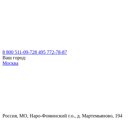
8 800 511-09-72
8 495 772-78-87
Ваш город:
Москва
Россия, МO, Наро-Фоминский г.о., д. Мартемьяново, 194