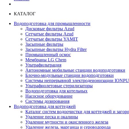
КАТАЛОГ
Водоподготовка для промышленности
Дисковые фильтры Azud
Сетчатые фильтры Azud
Сетчатые фильтры YAMIT
Засыпные фильтры
Засыпные фильтры Hydra Filter
Промышленный осмос
Мембраны LG Chem
Ультрафильтрация
Автономные мобильные станции водоподготовки
Блочно-модульные станции водоподготовки
Системы непрерывной электродеионизации IONP
Ультрафиолетовые стерилизаторы
Водоподготовка для котельных
Насосное оборудование
Системы дозирования
Водоподготовка для коттеджей
Каталог систем водоочистки для коттеджей и заго
Удаление песка и окалины
Удаление мутности и окисленного железа
Удаление железа, марганца и сероводорода