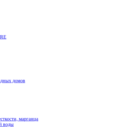
URE
родных домов
сткости, марганца
й воды