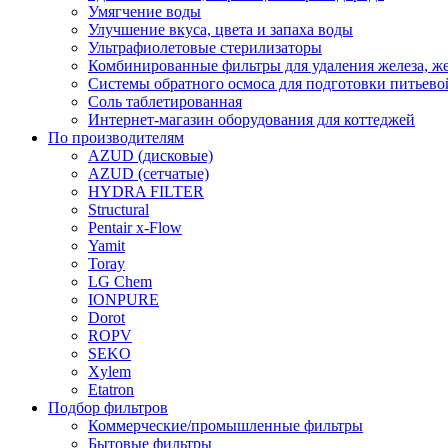
Умягчение воды
Улучшение вкуса, цвета и запаха воды
Ультрафиолетовые стерилизаторы
Комбинированные фильтры для удаления железа, же
Системы обратного осмоса для подготовки питьево
Соль таблетированная
Интернет-магазин оборудования для коттеджей
По производителям
AZUD (дисковые)
AZUD (сетчатые)
HYDRA FILTER
Structural
Pentair x-Flow
Yamit
Toray
LG Chem
IONPURE
Dorot
ROPV
SEKO
Xylem
Etatron
Подбор фильтров
Коммерческие/промышленные фильтры
Бытовые фильтры