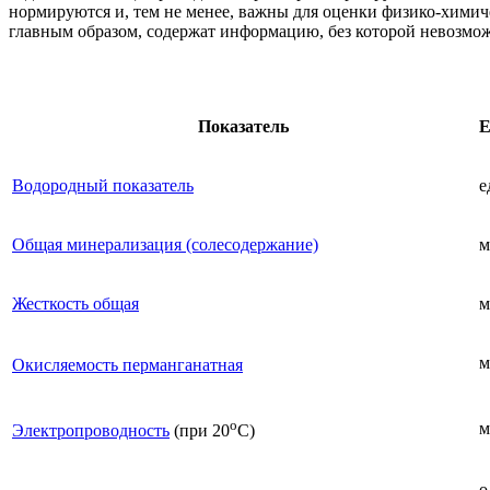
нормируются и, тем не менее, важны для оценки физико-химиче
главным образом, содержат информацию, без которой невозмо
Показатель
Е
Водородный показатель
е
Общая минерализация (солесодержание)
м
Жесткость общая
м
м
Окисляемость перманганатная
о
м
Электропроводность
(при 20
С)
о