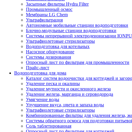
Засыпные фильтры Hydra Filter
Промышленный осмос
Мембраны LG Chem
Ультрафильтрация
Автономные мобильные станции водоподготовки
Блочно-модульные станции водоподготовки
Системы непрерывной электродеионизации IONP
Ультрафиолетовые стерилизаторы
Водоподготовка для котельных
Насосное оборудование
Системы дозирования
Опросный лист по фильтрам для промышленности
Прайс-лист
Водоподготовка для дома
Каталог систем водоочистки для коттеджей и заго
Удаление песка и окалины
Удаление мутности и окисленного железа
Удаление железа, марганца и сероводорода
Умягчение воды
Улучшение вкуса, цвета и запаха воды
Ультрафиолетовые стерилизаторы
Комбинированные фильтры для удаления железа, же
Системы обратного осмоса для подготовки питьево
Соль таблетированная
Опросный лист по фильтрам для коттеджей