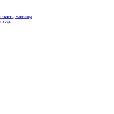
сткости, марганца
й воды