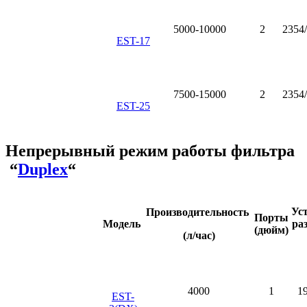
5000-10000
2
2354
EST-17
7500-15000
2
2354
EST-25
Непрерывный режим работы фильтра
“
Duplex
“
Ус
Производительность
Порты
Модель
ра
(дюйм)
(л/час)
4000
1
1
EST-