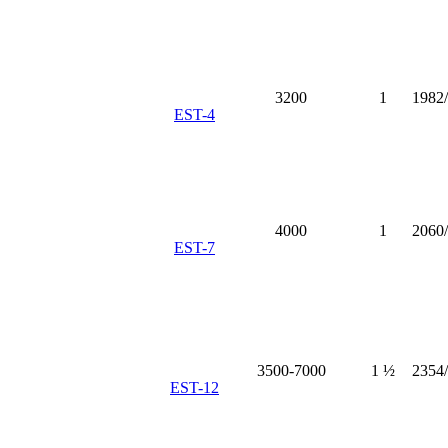
3200
1
1982
EST-4
4000
1
2060
EST-7
3500-7000
1 ½
2354
EST-12