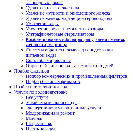
загородных домов
Удаление песка и окалины
Удаление мутности и окисленного железа
Удаление железа, марганца и сероводорода
Умягчение воды
Улучшение вкуса, цвета и запаха воды
Ультрафиолетовые стерилизаторы
Комбинированные фильтры для удаления железа,
жесткости, марганца
Системы обратного осмоса для подготовки
питьевой воды
Соль таблетированная
Опросный лист по фильтрам для коттеджей
Подбор фильтров
Подбор коммерческих и промышленных фильтров
Подбор бытовых фильтров
Прайс систем очистки воды
Услуги по водоподготовке
Все услуги
Химический анализ воды
Экспертно-консультационные услуги
Модернизация и ремонт
Монтаж
Шеф-монтаж
Пуско-наладка