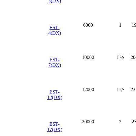
3(DX)
6000
1
1
EST-
4(DX)
10000
1 ½
20
EST-
7(DX)
12000
1 ½
23
EST-
12(DX)
20000
2
2
EST-
17(DX)