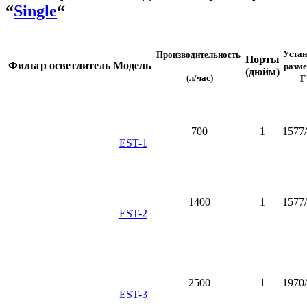
“
Single
“
Уста
Производительность
Порты
Фильтр осветлитель
Модель
разм
(дюйм)
(л/час)
Г
700
1
1577
EST-1
1400
1
1577
EST-2
2500
1
1970
EST-3