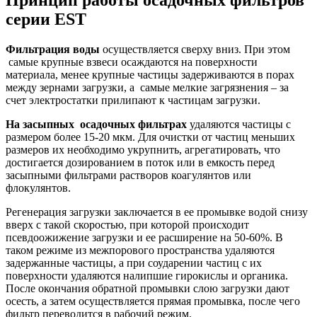
серии EST
Фильтрация воды
осуществляется сверху вниз. При этом
самые крупные взвеси осаждаются на поверхности
материала, менее крупные частицы задерживаются в порах
между зернами загрузки, а самые мелкие загрязнения – за
счет электростатки прилипают к частицам загрузки.
На засыпных осадочных фильтрах
удаляются частицы с
размером более 15-20 мкм. Для очистки от частиц меньших
размеров их необходимо укрупнить, агрегатировать, что
достигается дозированием в поток или в емкость перед
засыпными фильтрами растворов коагулянтов или
флокулянтов.
Регенерация загрузки заключается в ее промывке водой снизу
вверх с такой скоростью, при которой происходит
псевдоожижение загрузки и ее расширение на 50-60%. В
таком режиме из межпорового пространства удаляются
задержанные частицы, а при соударении частиц с их
поверхности удаляются налипшие гирокислы и органика.
После окончания обратной промывки слою загрузки дают
осесть, а затем осуществляется прямая промывка, после чего
фильтр переводится в рабочий режим.