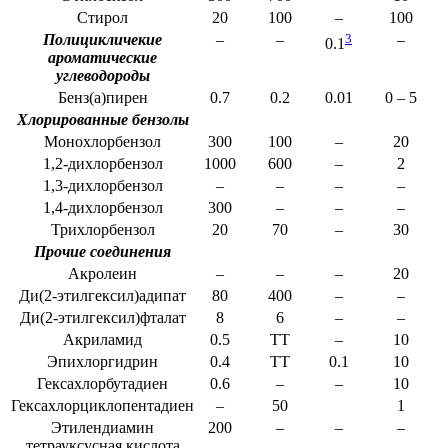
Стирол
20
100
–
100
Полицикличекие
–
–
3
–
0.1
ароматические
углеводороды
Бенз(a)пирен
0.7
0.2
0.01
0 – 5
Хлорированные бензолы
Монохлорбензол
300
100
–
20
1,2-дихлорбензол
1000
600
–
2
1,3-дихлорбензол
–
–
–
–
1,4-дихлорбензол
300
–
–
–
Трихлорбензол
20
70
–
30
Прочие соединения
Акролеин
–
–
–
20
Ди(2-этилгексил)адипат
80
400
–
–
Ди(2-этилгексил)фталат
8
6
–
–
Акриламид
0.5
ТТ
–
10
Эпихлоргидрин
0.4
ТТ
0.1
10
Гексахлорбутадиен
0.6
–
–
10
Гексахлорциклопентадиен
–
50
1
Этилендиамин
200
–
–
–
тетрауксусная кислота