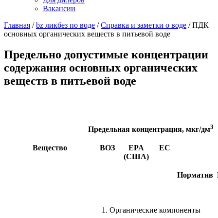
Вакансии
Главная
/
bz ликбез по воде
/
Справка и заметки о воде
/
ПДК
основных органических веществ в питьевой воде
Предельно допустимые концентрации
содержания основных органических
веществ в питьевой воде
3
Предельная концентрация, мкг/дм
Вещество
ВОЗ
EPA
ЕС
(США)
Норматив
1
. Органические компоненты