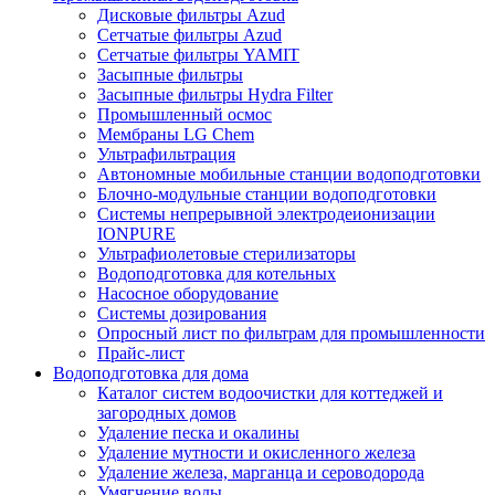
Дисковые фильтры Azud
Сетчатые фильтры Azud
Сетчатые фильтры YAMIT
Засыпные фильтры
Засыпные фильтры Hydra Filter
Промышленный осмос
Мембраны LG Chem
Ультрафильтрация
Автономные мобильные станции водоподготовки
Блочно-модульные станции водоподготовки
Системы непрерывной электродеионизации
IONPURE
Ультрафиолетовые стерилизаторы
Водоподготовка для котельных
Насосное оборудование
Системы дозирования
Опросный лист по фильтрам для промышленности
Прайс-лист
Водоподготовка для дома
Каталог систем водоочистки для коттеджей и
загородных домов
Удаление песка и окалины
Удаление мутности и окисленного железа
Удаление железа, марганца и сероводорода
Умягчение воды