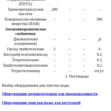
(EDTA)
Тринитрилоуксусная
200
–
–
–
кислота
Поверхностно-активные
–
–
–
500
вещества (ПАВ)
Элементоорганические
соединения
Диалкилолово
–
–
–
4
2
(соединения)
Оксид трибутилолова
2
–
–
4
Бис(трибутилолово)оксид
–
–
–
0.2
Тетраэтилолово
–
–
–
0.2
Трибутилметакрилатолово
–
–
–
0.2
Тетраэтилсвинец
–
–
–
отсут.
2. Пестициды
Выбор оборудования для очистки воды
Оборудование водоподготовки для промышленности
Оборудование очистки воды для коттеджей