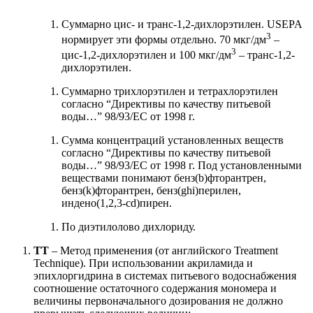
Суммарно цис- и транс-1,2-дихлорэтилен. USEPA
3
нормирует эти формы отдельно. 70 мкг/дм
–
3
цис-1,2-дихлорэтилен и 100 мкг/дм
– транс-1,2-
дихлорэтилен.
Суммарно трихлорэтилен и тетрахлорэтилен
согласно “Директивы по качеству питьевой
воды…” 98/93/EC от 1998 г.
Сумма концентраций установленных веществ
согласно “Директивы по качеству питьевой
воды…” 98/93/EC от 1998 г. Под установленными
веществами понимают бенз(b)фторантрен,
бенз(k)фторантрен, бенз(ghi)перилен,
индено(1,2,3-cd)пирен.
По диэтилолово дихлориду.
TT
– Метод применения (от английского Treatment
Technique). При использовании акриламида и
эпихлоргидрина в системах питьевого водоснабжения
соотношение остаточного содержания мономера и
величины первоначального дозирования не должно