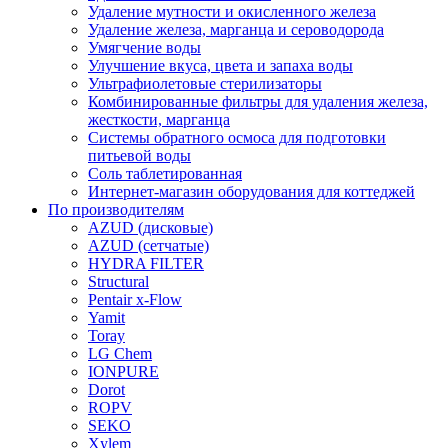
Удаление мутности и окисленного железа
Удаление железа, марганца и сероводорода
Умягчение воды
Улучшение вкуса, цвета и запаха воды
Ультрафиолетовые стерилизаторы
Комбинированные фильтры для удаления железа,
жесткости, марганца
Системы обратного осмоса для подготовки
питьевой воды
Соль таблетированная
Интернет-магазин оборудования для коттеджей
По производителям
AZUD (дисковые)
AZUD (сетчатые)
HYDRA FILTER
Structural
Pentair x-Flow
Yamit
Toray
LG Chem
IONPURE
Dorot
ROPV
SEKO
Xylem