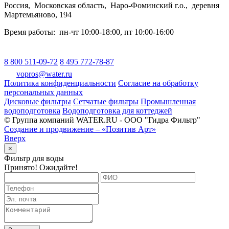
Россия
,
Московская область
,
Наро-Фоминский г.о.
,
деревня
Мартемьяново, 194
Время работы:
пн-чт 10:00-18:00
,
пт 10:00-16:00
8 800 511-09-72
8 495 772-78-87
vopros@water.ru
Политика конфиденциальности
Согласие на обработку
персональных данных
Дисковые фильтры
Сетчатые фильтры
Промышленная
водоподготовка
Водоподготовка для коттеджей
© Группа компаний WATER.RU - ООО "Гидра Фильтр"
Создание и продвижение – «Позитив Арт»
Вверх
×
Фильтр для воды
Принято! Ожидайте!