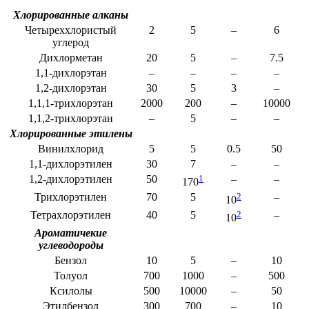
Хлорированные алканы
Четыреххлористый
2
5
–
6
углерод
Дихлорметан
20
5
–
7.5
1,1-дихлорэтан
–
–
–
–
1,2-дихлорэтан
30
5
3
–
1,1,1-трихлорэтан
2000
200
–
10000
1,1,2-трихлорэтан
–
5
–
–
Хлорированные этилены
Винилхлорид
5
5
0.5
50
1,1-дихлорэтилен
30
7
–
–
1,2-дихлорэтилен
50
1
–
–
170
Трихлорэтилен
70
5
2
–
10
Тетрахлорэтилен
40
5
2
–
10
Ароматичекие
углеводороды
Бензол
10
5
–
10
Толуол
700
1000
–
500
Ксилолы
500
10000
–
50
Этилбензол
300
700
–
10