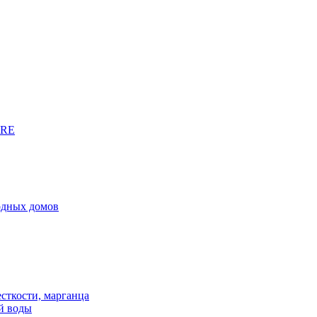
URE
родных домов
сткости, марганца
й воды