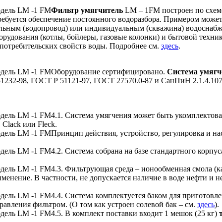
Фильтр умягчитель
LM – 1FM построен по схе
 требуется обеспечение постоянного водоразбора. Примером може
альным (водопровод) или индивидуальным (скважина) водоснабж
орудования (котлы, бойлеры, газовые колонки) и бытовой техни
 потребительских свойств воды. Подробнее см.
здесь
.
Оборудование сертифицировано.
Система умягч
232-98, ГОСТ Р 51121-97, ГОСТ 27570.0-87 и СанПиН 2.1.4.107
4.1. Система умягчения может быть укомплектова
, Clack или Fleck.
Принцип действия, устройство, регулировка и на
4.2. Система собрана на базе стандартного корпу
4.3. Фильтрующая среда – ионообменная смола (
енение. В частности, не допускается наличие в воде нефти и н
4.4. Система комплектуется баком для приготовл
авления фильтром. (О том как устроен солевой бак – см.
здесь
).
4.5. В комплект поставки входит 1 мешок (25 кг)