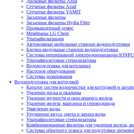
Дисковые фильтры Azud
Сетчатые фильтры Azud
Сетчатые фильтры YAMIT
Засыпные фильтры
Засыпные фильтры Hydra Filter
Промышленный осмос
Мембраны LG Chem
Ультрафильтрация
Автономные мобильные станции водоподготовки
Блочно-модульные станции водоподготовки
Системы непрерывной электродеионизации IONP
Ультрафиолетовые стерилизаторы
Водоподготовка для котельных
Насосное оборудование
Системы дозирования
Водоподготовка для коттеджей
Каталог систем водоочистки для коттеджей и заго
Удаление песка и окалины
Удаление мутности и окисленного железа
Удаление железа, марганца и сероводорода
Умягчение воды
Улучшение вкуса, цвета и запаха воды
Ультрафиолетовые стерилизаторы
Комбинированные фильтры для удаления железа, же
Системы обратного осмоса для подготовки питьево