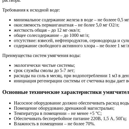
раствора.
Требования к исходной воде:
минимальное содержание железа в воде – не болеее 0,5 мг
окисляемость перманганатная – не более 5,0 мг О2/л;
жесткость общая – до 12 мг-экв/л;
общее солесодержание – до 1000 мг/л;
отсутствие: взвесей, нефтепродуктов, сероводорода и сул
содержание свободного активного хлора – не более 1 мг/л
Преимущества систем умягчения воды:
экологически чистые системы;
срок службы смолы до 5-7 лет;
расходы на соль в месяц, при водопотреблении 1 м3 в ден
инициация регенерации системы от счетчика воды дает в
Основные технические характеристики умягчит
Насосное оборудование должно обеспечивать расход воды
Помещение оборудовано дренажной магистралью;
Температура в помещении – не менее +5 °С;
Обеспечивать бесперебойное питание 220В, 1,5 А, 50Гц;
Влажность в помещении – не более 70%.