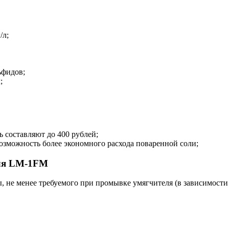
/л;
ьфидов;
;
ь составляют до 400 рублей;
озможность более экономного расхода поваренной соли;
еля LM-1FM
, не менее требуемого при промывке умягчителя (в зависимости 