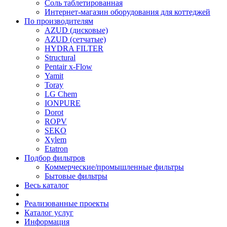
Соль таблетированная
Интернет-магазин оборудования для коттеджей
По производителям
AZUD (дисковые)
AZUD (сетчатые)
HYDRA FILTER
Structural
Pentair x-Flow
Yamit
Toray
LG Chem
IONPURE
Dorot
ROPV
SEKO
Xylem
Etatron
Подбор фильтров
Коммерческие/промышленные фильтры
Бытовые фильтры
Весь каталог
Реализованные проекты
Каталог услуг
Информация