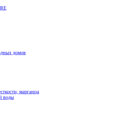
URE
родных домов
сткости, марганца
й воды