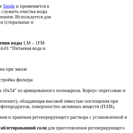
ме
Single
и применяется в
т служить очистка воды
ением. Используется для
ки (стиральные и
ения воды
LM – 1FM
4-01 “Питьевая вода и
на при заказе
стройка фильтра
са 10х54″ из армированного полиакрила. Корпус опрессован и
катионит), обладающая высокой емкостью поглощения при
ефтепродуктов, поверхностно активных веществ (ПАВ),
ения и хранения регенерирующего раствора с установленной в
таблетированной соли
для приготовления регенерирующего