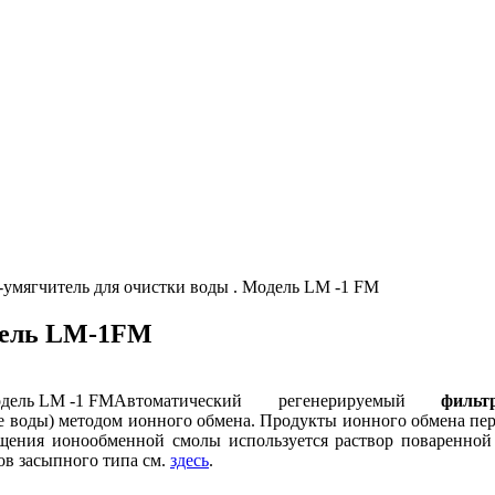
-умягчитель для очистки воды . Модель LM -1 FM
дель LM-1FM
Автоматический регенерируемый
фильт
е воды) методом ионного обмена. Продукты ионного обмена пе
щения ионообменной смолы используется раствор поваренной 
в засыпного типа см.
здесь
.