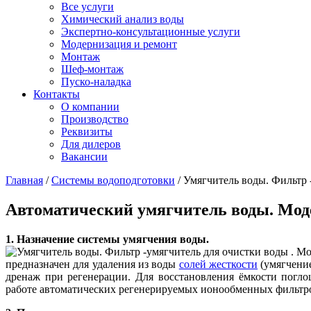
Все услуги
Химический анализ воды
Экспертно-консультационные услуги
Модернизация и ремонт
Монтаж
Шеф-монтаж
Пуско-наладка
Контакты
О компании
Производство
Реквизиты
Для дилеров
Вакансии
Главная
/
Системы водоподготовки
/
Умягчитель воды. Фильтр 
Автоматический умягчитель воды. Мо
1. Назначение системы умягчения воды.
предназначен для удаления из воды
солей жесткости
(умягчени
дренаж при регенерации. Для восстановления ёмкости погло
работе автоматических регенерируемых ионообменных фильтро