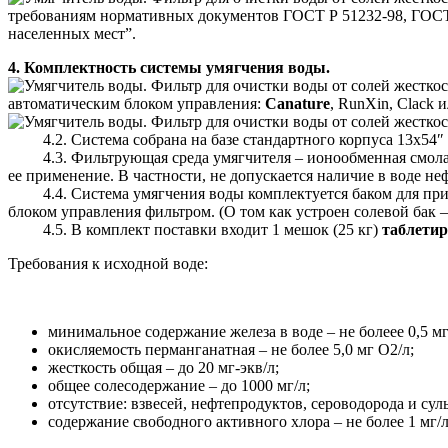
требованиям нормативных документов ГОСТ Р 51232-98, ГОСТ 
населенных мест”.
4. Комплектность системы умягчения воды.
автоматическим блоком управления:
Canature
, RunXin, Clack и
4.2. Система собрана на базе стандартного корпуса 13х5
4.3. Фильтрующая среда умягчителя – ионообменная смо
ее применение. В частности, не допускается наличие в воде н
4.4. Система умягчения воды комплектуется баком для пр
блоком управления фильтром. (О том как устроен солевой бак –
4.5. В комплект поставки входит 1 мешок (25 кг)
таблетир
Требования к исходной воде:
минимальное содержание железа в воде – не болеее 0,5 мг
окисляемость перманганатная – не более 5,0 мг О2/л;
жесткость общая – до 20 мг-экв/л;
общее солесодержание – до 1000 мг/л;
отсутствие: взвесей, нефтепродуктов, сероводорода и сул
содержание свободного активного хлора – не более 1 мг/л