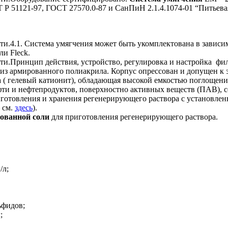
Р 51121-97, ГОСТ 27570.0-87 и СанПиН 2.1.4.1074-01 “Питьева
4.1. Система умягчения может быть укомплектована в зависим
ли Fleck.
Принцип действия, устройство, регулировка и настройка фи
4″ из армированного полиакрила. Корпус опрессован и допущен к
ла ( гелевый катионит), обладающая высокой емкостью поглоще
ефти и нефтепродуктов, поверхностно активных веществ (ПАВ), 
иготовления и хранения регенерирующего раствора с установлен
 см.
здесь
).
ованной соли
для приготовления регенерирующего раствора.
/л;
ьфидов;
;