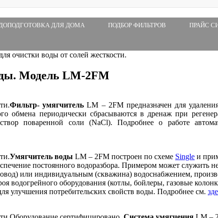
ДОПОДГОТОВКА ДЛЯ ДОМА
ПОДБОР ФИЛЬТРОВ
ПРАЙС С
для очистки воды от солей жесткости.
оды. Модель LM-2FM
Фильтр- умягчитель
LM – 2FM предназначен для удалени
го обмена периодически сбрасываются в дренаж при регенер
створ поваренной соли (NaCl). Подробнее о работе автома
Умягчитель воды
LM – 2FM построен по схеме
Single
и прим
обеспечение постоянного водоразбора. Примером может служить 
ровод) или индивидуальным (скважина) водоснабжением, произ
роя водогрейного оборудования (котлы, бойлеры, газовые колон
 для улучшения потребительских свойств воды. Подробнее см.
зде
Оборудование сертифицировано.
Система умягчения
LM – 2