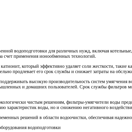
венной водоподготовки для различных нужд, включая котельные
 за счет применения ионообменных технологий.
атионит, который эффективно удаляет соли жесткости, такие ка
тельно продлевает его срок службы и снижает затраты на обслуж
оддерживать высокую производительность систем умягчения вод
ышленных и домашних пользователей. Срок службы фильтров мож
экологически чистым решениям, фильтры-умягчители воды пред
нию характеристик воды, но и снижению негативного воздейств
ременных решений в области водоочистки, обеспечивая надежно
оборудования водоподготовки