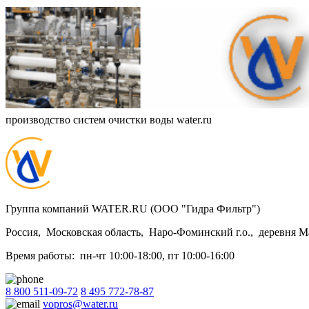
производство систем очистки воды water.ru
Группа компаний WATER.RU (ООО "Гидра Фильтр")
Россия
,
Московская область
,
Наро-Фоминский г.о.
,
деревня М
Время работы:
пн-чт 10:00-18:00
,
пт 10:00-16:00
8 800 511-09-72
8 495 772-78-87
vopros@water.ru