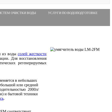
ИСТЕМ ОЧИСТКИ ВОДЫ
УСЛУГИ ПО ВОДОПОДГОТОВКЕ
я из воды
солей жесткости
ации. Для восстановления
тических регенерируемых
еняется в небольших
небольшой или средний
водительностью 2000л/
ки) и бытовой техники
сь
.
FM соответствует