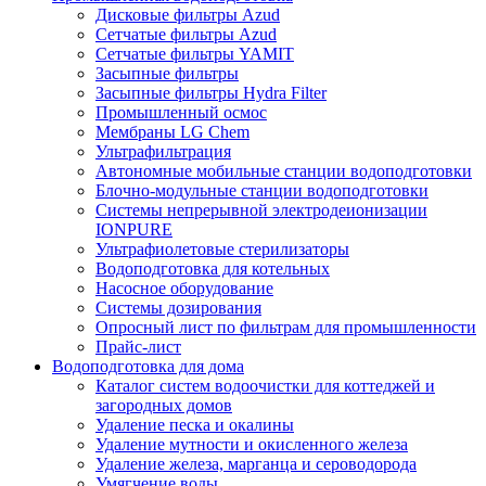
Дисковые фильтры Azud
Сетчатые фильтры Azud
Сетчатые фильтры YAMIT
Засыпные фильтры
Засыпные фильтры Hydra Filter
Промышленный осмос
Мембраны LG Chem
Ультрафильтрация
Автономные мобильные станции водоподготовки
Блочно-модульные станции водоподготовки
Системы непрерывной электродеионизации
IONPURE
Ультрафиолетовые стерилизаторы
Водоподготовка для котельных
Насосное оборудование
Системы дозирования
Опросный лист по фильтрам для промышленности
Прайс-лист
Водоподготовка для дома
Каталог систем водоочистки для коттеджей и
загородных домов
Удаление песка и окалины
Удаление мутности и окисленного железа
Удаление железа, марганца и сероводорода
Умягчение воды