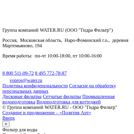
Группа компаний WATER.RU (ООО "Гидра Фильтр")
Россия
,
Московская область
,
Наро-Фоминский г.о.
,
деревня
Мартемьяново, 194
Время работы:
пн-чт 10:00-18:00
,
пт 10:00-16:00
8 800 511-09-72
8 495 772-78-87
vopros@water.ru
Политика конфиденциальности
Согласие на обработку
персональных данных
Дисковые фильтры
Сетчатые фильтры
Промышленная
водоподготовка
Водоподготовка для коттеджей
© Группа компаний WATER.RU - ООО "Гидра Фильтр"
Создание и продвижение – «Позитив Арт»
Вверх
×
Фильтр для воды