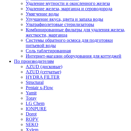
Удаление мутности и окисленного железа
Удаление железа, марганца и сероводорода
Умягчение воды
Улучшение вкуса, цвета и запаха воды
Ультрафиолетовые стерилизаторы
Комбинированные фильтры для удаления железа,
жесткости, марганца
Системы обратного осмоса для подготовки
питьевой воды
Соль таблетированная
Интернет-магазин оборудования для коттеджей
По производителям
AZUD (дисковые)
AZUD (сетчатые)
HYDRA FILTER
Structural
Pentair x-Flow
Yamit
Toray
LG Chem
IONPURE
Dorot
ROPV
SEKO
Xylem