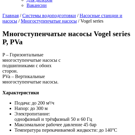
Вакансии
Главная
/
Системы водоподготовки
/
Насосные станции и
насосы
/
Многоступенчатые насосы
/
Vogel series
Многоступенчатые насосы Vogel series
P, PVa
P – Горизонтальные
многоступенчатые насосы с
подшипниками с обоих
сторон.
PVa – Вертикальные
многоступенчатые насосы.
Характеристики
Подача: до 200 м³/ч
Напор: до 300 м
Электропитание:
однофазный и трёхфазный 50 и 60 Гц
Максимальное рабочее давление 45 бар
Температура перекачиваемой жидкости: до 140°C