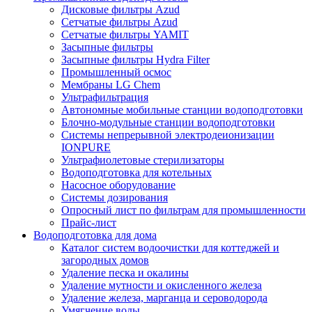
Дисковые фильтры Azud
Сетчатые фильтры Azud
Сетчатые фильтры YAMIT
Засыпные фильтры
Засыпные фильтры Hydra Filter
Промышленный осмос
Мембраны LG Chem
Ультрафильтрация
Автономные мобильные станции водоподготовки
Блочно-модульные станции водоподготовки
Системы непрерывной электродеионизации
IONPURE
Ультрафиолетовые стерилизаторы
Водоподготовка для котельных
Насосное оборудование
Системы дозирования
Опросный лист по фильтрам для промышленности
Прайс-лист
Водоподготовка для дома
Каталог систем водоочистки для коттеджей и
загородных домов
Удаление песка и окалины
Удаление мутности и окисленного железа
Удаление железа, марганца и сероводорода
Умягчение воды