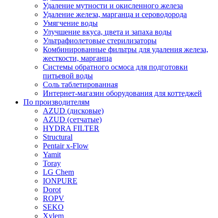
Удаление мутности и окисленного железа
Удаление железа, марганца и сероводорода
Умягчение воды
Улучшение вкуса, цвета и запаха воды
Ультрафиолетовые стерилизаторы
Комбинированные фильтры для удаления железа,
жесткости, марганца
Системы обратного осмоса для подготовки
питьевой воды
Соль таблетированная
Интернет-магазин оборудования для коттеджей
По производителям
AZUD (дисковые)
AZUD (сетчатые)
HYDRA FILTER
Structural
Pentair x-Flow
Yamit
Toray
LG Chem
IONPURE
Dorot
ROPV
SEKO
Xylem