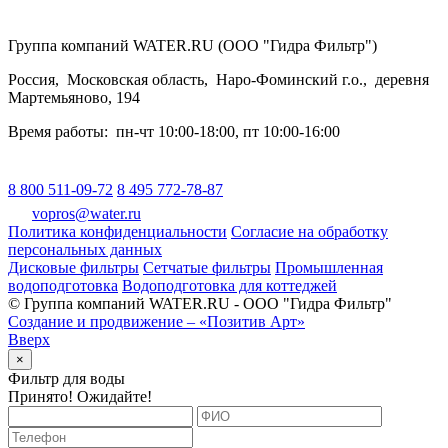
Группа компаний WATER.RU (ООО "Гидра Фильтр")
Россия
,
Московская область
,
Наро-Фоминский г.о.
,
деревня
Мартемьяново, 194
Время работы:
пн-чт 10:00-18:00
,
пт 10:00-16:00
8 800 511-09-72
8 495 772-78-87
vopros@water.ru
Политика конфиденциальности
Согласие на обработку
персональных данных
Дисковые фильтры
Сетчатые фильтры
Промышленная
водоподготовка
Водоподготовка для коттеджей
© Группа компаний WATER.RU - ООО "Гидра Фильтр"
Создание и продвижение – «Позитив Арт»
Вверх
×
Фильтр для воды
Принято! Ожидайте!