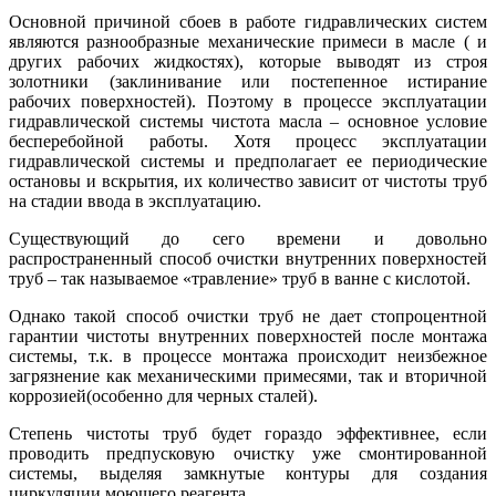
Основной причиной сбоев в работе гидравлических систем
являются разнообразные механические примеси в масле ( и
других рабочих жидкостях), которые выводят из строя
золотники (заклинивание или постепенное истирание
рабочих поверхностей). Поэтому в процессе эксплуатации
гидравлической системы чистота масла – основное условие
бесперебойной работы. Хотя процесс эксплуатации
гидравлической системы и предполагает ее периодические
остановы и вскрытия, их количество зависит от чистоты труб
на стадии ввода в эксплуатацию.
Существующий до сего времени и довольно
распространенный способ очистки внутренних поверхностей
труб – так называемое «травление» труб в ванне с кислотой.
Однако такой способ очистки труб не дает стопроцентной
гарантии чистоты внутренних поверхностей после монтажа
системы, т.к. в процессе монтажа происходит неизбежное
загрязнение как механическими примесями, так и вторичной
коррозией(особенно для черных сталей).
Степень чистоты труб будет гораздо эффективнее, если
проводить предпусковую очистку уже смонтированной
системы, выделяя замкнутые контуры для создания
циркуляции моющего реагента.