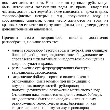
помогает лишь отчасти. Но не только грязные трубы могут
быть источником загрязнения воды из крана. Владельцы
частных домов , коттеджей,а также пансионаты, дома отдыха,
торгово-офисные центры и т.д., получающие воду из
собственных скважин, очень часто жалуются на воду из
кранов, хотя ее качество сразу после фильтров подтверждается
дополнительными анализами.
Причины этого неприятного явления достаточно
разнообразны, но чаще всего это:
малый водоразбор ( застой воды в трубах), или слишком
большой разбор, когда водоочистное оборудование не
справляется с фильтрацией и недостаточно очищенная
вода поступает в краны,
размножение сульфатредуцирующих бактерий,
выделяющих сероводород,
загрязнение бойлера горячего водоснабжения
отложениями, смываемыми при циркуляции с
внутренних поверхностей трубопровода и
полотенцесушителей, разложение магниевого анода .
Отложения накапливаются на дне и стенках бойлера,
что достаточно быстро приводит к интенсивному
размножению термотолерантных бактерий, и, как
следствие, интенсивному запаху сероводорода,