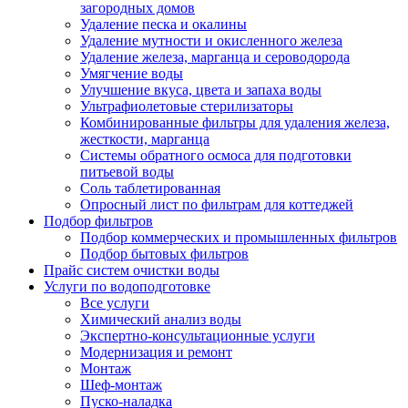
загородных домов
Удаление песка и окалины
Удаление мутности и окисленного железа
Удаление железа, марганца и сероводорода
Умягчение воды
Улучшение вкуса, цвета и запаха воды
Ультрафиолетовые стерилизаторы
Комбинированные фильтры для удаления железа,
жесткости, марганца
Системы обратного осмоса для подготовки
питьевой воды
Соль таблетированная
Опросный лист по фильтрам для коттеджей
Подбор фильтров
Подбор коммерческих и промышленных фильтров
Подбор бытовых фильтров
Прайс систем очистки воды
Услуги по водоподготовке
Все услуги
Химический анализ воды
Экспертно-консультационные услуги
Модернизация и ремонт
Монтаж
Шеф-монтаж
Пуско-наладка