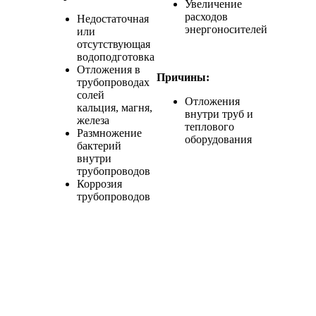
Увеличение
расходов
Недостаточная
энергоносителей
или
отсутствующая
водоподготовка
Отложения в
Причины:
трубопроводах
солей
Отложения
кальция, магня,
внутри труб и
железа
теплового
Размножение
оборудования
бактерий
внутри
трубопроводов
Коррозия
трубопроводов