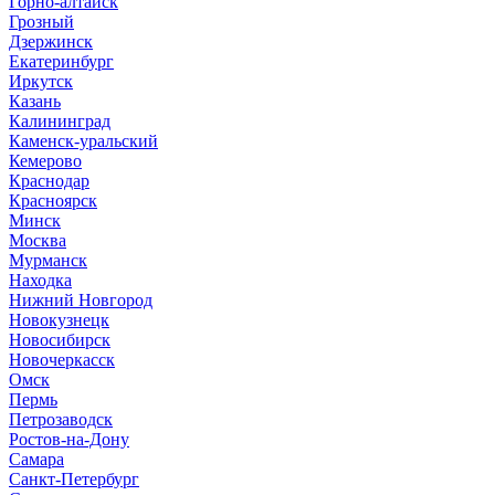
Горно-алтайск
Грозный
Дзержинск
Екатеринбург
Иркутск
Казань
Калининград
Каменск-уральский
Кемерово
Краснодар
Красноярск
Минск
Москва
Мурманск
Находка
Нижний Новгород
Новокузнецк
Новосибирск
Новочеркасск
Омск
Пермь
Петрозаводск
Ростов-на-Дону
Самара
Санкт-Петербург