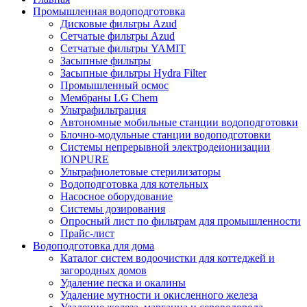
Промышленная водоподготовка
Дисковые фильтры Azud
Сетчатые фильтры Azud
Сетчатые фильтры YAMIT
Засыпные фильтры
Засыпные фильтры Hydra Filter
Промышленный осмос
Мембраны LG Chem
Ультрафильтрация
Автономные мобильные станции водоподготовки
Блочно-модульные станции водоподготовки
Системы непрерывной электродеионизации
IONPURE
Ультрафиолетовые стерилизаторы
Водоподготовка для котельных
Насосное оборудование
Системы дозирования
Опросный лист по фильтрам для промышленности
Прайс-лист
Водоподготовка для дома
Каталог систем водоочистки для коттеджей и
загородных домов
Удаление песка и окалины
Удаление мутности и окисленного железа