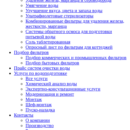
Удаление железа, марганца и сероводорода
Умягчение воды
Улучшение вкуса, цвета и запаха воды
Ультрафиолетовые стерилизаторы
Комбинированные фильтры для удаления железа,
жесткости, марганца
Системы обратного осмоса для подготовки
питьевой воды
Соль таблетированная
Опросный лист по фильтрам для коттеджей
Подбор фильтров
Подбор коммерческих и промышленных фильтров
Подбор бытовых фильтров
Прайс систем очистки воды
Услуги по водоподготовке
Все услуги
Химический анализ воды
Экспертно-консультационные услуги
Модернизация и ремонт
Монтаж
Шеф-монтаж
Пуско-наладка
Контакты
О компании
Производство