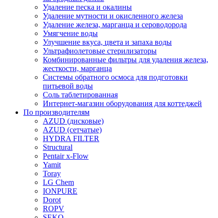
Удаление песка и окалины
Удаление мутности и окисленного железа
Удаление железа, марганца и сероводорода
Умягчение воды
Улучшение вкуса, цвета и запаха воды
Ультрафиолетовые стерилизаторы
Комбинированные фильтры для удаления железа,
жесткости, марганца
Системы обратного осмоса для подготовки
питьевой воды
Соль таблетированная
Интернет-магазин оборудования для коттеджей
По производителям
AZUD (дисковые)
AZUD (сетчатые)
HYDRA FILTER
Structural
Pentair x-Flow
Yamit
Toray
LG Chem
IONPURE
Dorot
ROPV
SEKO