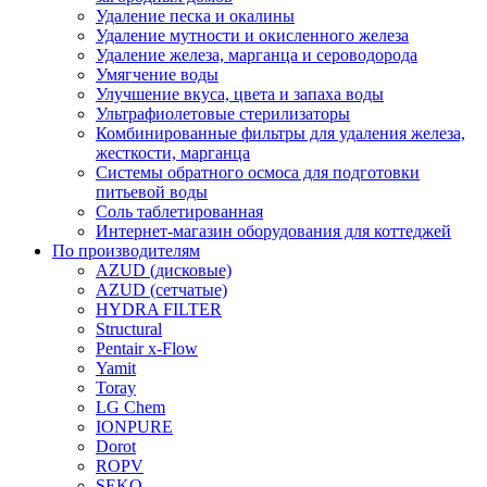
Удаление песка и окалины
Удаление мутности и окисленного железа
Удаление железа, марганца и сероводорода
Умягчение воды
Улучшение вкуса, цвета и запаха воды
Ультрафиолетовые стерилизаторы
Комбинированные фильтры для удаления железа,
жесткости, марганца
Системы обратного осмоса для подготовки
питьевой воды
Соль таблетированная
Интернет-магазин оборудования для коттеджей
По производителям
AZUD (дисковые)
AZUD (сетчатые)
HYDRA FILTER
Structural
Pentair x-Flow
Yamit
Toray
LG Chem
IONPURE
Dorot
ROPV
SEKO