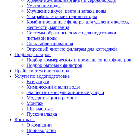
Удаление железа, марганца и сероводорода
Умягчение воды
Улучшение вкуса, цвета и запаха воды
Ультрафиолетовые стерилизаторы
Комбинированные фильтры для удаления железа,
жесткости, марганца
Системы обратного осмоса для подготовки
питьевой воды
Соль таблетированная
Опросный лист по фильтрам для коттеджей
Подбор фильтров
Подбор коммерческих и промышленных фильтров
Подбор бытовых фильтров
Прайс систем очистки воды
Услуги по водоподготовке
Все услуги
Химический анализ воды
Экспертно-консультационные услуги
Модернизация и ремонт
Монтаж
Шеф-монтаж
Пуско-наладка
Контакты
О компании
Производство