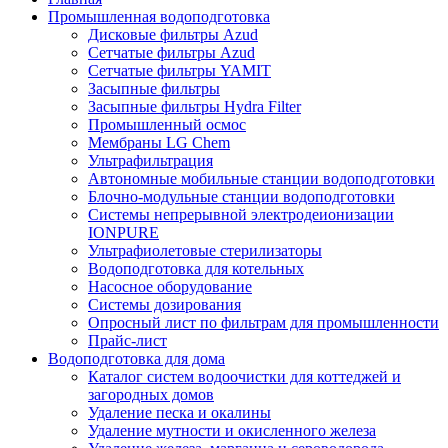
Промышленная водоподготовка
Дисковые фильтры Azud
Сетчатые фильтры Azud
Сетчатые фильтры YAMIT
Засыпные фильтры
Засыпные фильтры Hydra Filter
Промышленный осмос
Мембраны LG Chem
Ультрафильтрация
Автономные мобильные станции водоподготовки
Блочно-модульные станции водоподготовки
Системы непрерывной электродеионизации
IONPURE
Ультрафиолетовые стерилизаторы
Водоподготовка для котельных
Насосное оборудование
Системы дозирования
Опросный лист по фильтрам для промышленности
Прайс-лист
Водоподготовка для дома
Каталог систем водоочистки для коттеджей и
загородных домов
Удаление песка и окалины
Удаление мутности и окисленного железа