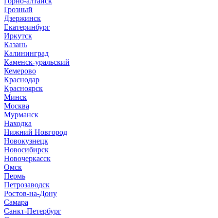
Горно-алтайск
Грозный
Дзержинск
Екатеринбург
Иркутск
Казань
Калининград
Каменск-уральский
Кемерово
Краснодар
Красноярск
Минск
Москва
Мурманск
Находка
Нижний Новгород
Новокузнецк
Новосибирск
Новочеркасск
Омск
Пермь
Петрозаводск
Ростов-на-Дону
Самара
Санкт-Петербург