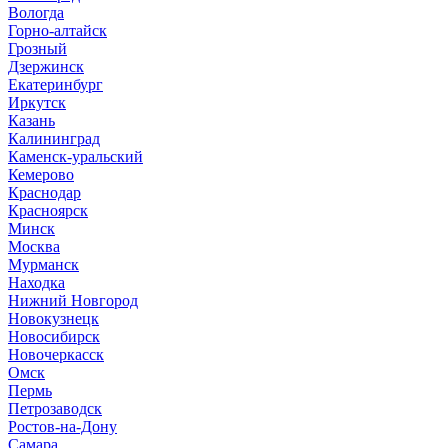
Вологда
Горно-алтайск
Грозный
Дзержинск
Екатеринбург
Иркутск
Казань
Калининград
Каменск-уральский
Кемерово
Краснодар
Красноярск
Минск
Москва
Мурманск
Находка
Нижний Новгород
Новокузнецк
Новосибирск
Новочеркасск
Омск
Пермь
Петрозаводск
Ростов-на-Дону
Самара