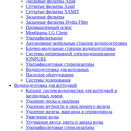
Дисковые фильтры Azud
Сетчатые фильтры Azud
Сетчатые фильтры YAMIT
Засыпные фильтры
Засыпные фильтры Hydra Filter
Промышленный осмос
Мембраны LG Chem
Ультрафильтрация
Автономные мобильные станции водоподготовки
Блочно-модульные станции водоподготовки
Системы непрерывной электродеионизации
IONPURE
Ультрафиолетовые стерилизаторы
Водоподготовка для котельных
Насосное оборудование
Системы дозирования
Водоподготовка для коттеджей
Каталог систем водоочистки для коттеджей и
загородных домов
Удаление песка и окалины
Удаление мутности и окисленного железа
Удаление железа, марганца и сероводорода
Умягчение воды
Улучшение вкуса, цвета и запаха воды
Ультрафиолетовые стерилизаторы