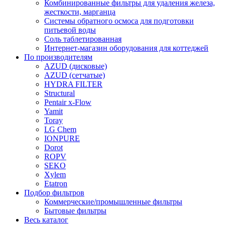
Комбинированные фильтры для удаления железа,
жесткости, марганца
Системы обратного осмоса для подготовки
питьевой воды
Соль таблетированная
Интернет-магазин оборудования для коттеджей
По производителям
AZUD (дисковые)
AZUD (сетчатые)
HYDRA FILTER
Structural
Pentair x-Flow
Yamit
Toray
LG Chem
IONPURE
Dorot
ROPV
SEKO
Xylem
Etatron
Подбор фильтров
Коммерческие/промышленные фильтры
Бытовые фильтры
Весь каталог