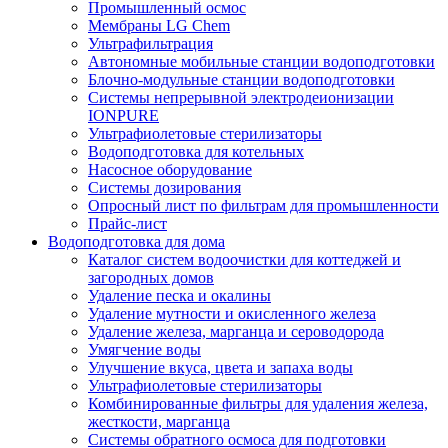
Промышленный осмос
Мембраны LG Chem
Ультрафильтрация
Автономные мобильные станции водоподготовки
Блочно-модульные станции водоподготовки
Системы непрерывной электродеионизации
IONPURE
Ультрафиолетовые стерилизаторы
Водоподготовка для котельных
Насосное оборудование
Системы дозирования
Опросный лист по фильтрам для промышленности
Прайс-лист
Водоподготовка для дома
Каталог систем водоочистки для коттеджей и
загородных домов
Удаление песка и окалины
Удаление мутности и окисленного железа
Удаление железа, марганца и сероводорода
Умягчение воды
Улучшение вкуса, цвета и запаха воды
Ультрафиолетовые стерилизаторы
Комбинированные фильтры для удаления железа,
жесткости, марганца
Системы обратного осмоса для подготовки