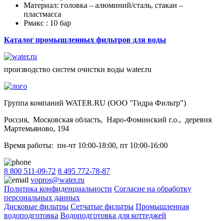
Материал: головка – алюминий/сталь, стакан –
пластмасса
Pмакс : 10 бар
Каталог промышленных фильтров для воды
производство систем очистки воды water.ru
Группа компаний WATER.RU (ООО "Гидра Фильтр")
Россия
,
Московская область
,
Наро-Фоминский г.о.
,
деревня
Мартемьяново, 194
Время работы:
пн-чт 10:00-18:00
,
пт 10:00-16:00
8 800 511-09-72
8 495 772-78-87
vopros@water.ru
Политика конфиденциальности
Согласие на обработку
персональных данных
Дисковые фильтры
Сетчатые фильтры
Промышленная
водоподготовка
Водоподготовка для коттеджей