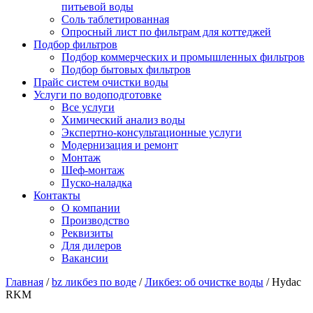
питьевой воды
Соль таблетированная
Опросный лист по фильтрам для коттеджей
Подбор фильтров
Подбор коммерческих и промышленных фильтров
Подбор бытовых фильтров
Прайс систем очистки воды
Услуги по водоподготовке
Все услуги
Химический анализ воды
Экспертно-консультационные услуги
Модернизация и ремонт
Монтаж
Шеф-монтаж
Пуско-наладка
Контакты
О компании
Производство
Реквизиты
Для дилеров
Вакансии
Главная
/
bz ликбез по воде
/
Ликбез: об очистке воды
/
Hydac
RKM