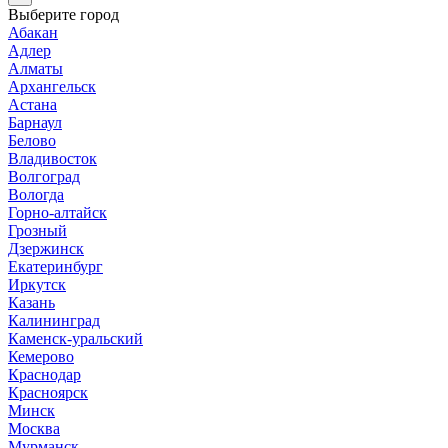
Выберите город
Абакан
Адлер
Алматы
Архангельск
Астана
Барнаул
Белово
Владивосток
Волгоград
Вологда
Горно-алтайск
Грозный
Дзержинск
Екатеринбург
Иркутск
Казань
Калининград
Каменск-уральский
Кемерово
Краснодар
Красноярск
Минск
Москва
Мурманск