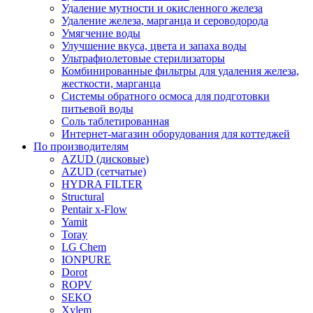
Удаление мутности и окисленного железа
Удаление железа, марганца и сероводорода
Умягчение воды
Улучшение вкуса, цвета и запаха воды
Ультрафиолетовые стерилизаторы
Комбинированные фильтры для удаления железа,
жесткости, марганца
Системы обратного осмоса для подготовки
питьевой воды
Соль таблетированная
Интернет-магазин оборудования для коттеджей
По производителям
AZUD (дисковые)
AZUD (сетчатые)
HYDRA FILTER
Structural
Pentair x-Flow
Yamit
Toray
LG Chem
IONPURE
Dorot
ROPV
SEKO
Xylem