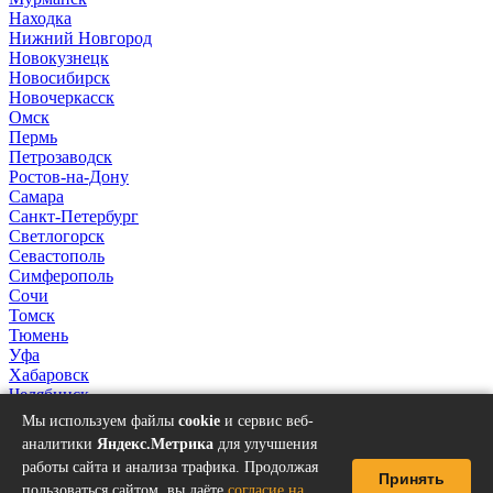
Находка
Нижний Новгород
Новокузнецк
Новосибирск
Новочеркасск
Омск
Пермь
Петрозаводск
Ростов-на-Дону
Самара
Санкт-Петербург
Светлогорск
Севастополь
Симферополь
Сочи
Томск
Тюмень
Уфа
Хабаровск
Челябинск
Якутск
Мы используем файлы
cookie
и сервис веб-
аналитики
Яндекс.Метрика
для улучшения
работы сайта и анализа трафика. Продолжая
Принять
пользоваться сайтом, вы даёте
согласие на