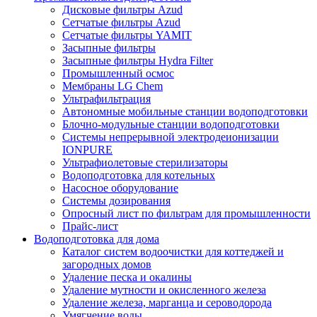
Дисковые фильтры Azud
Сетчатые фильтры Azud
Сетчатые фильтры YAMIT
Засыпные фильтры
Засыпные фильтры Hydra Filter
Промышленный осмос
Мембраны LG Chem
Ультрафильтрация
Автономные мобильные станции водоподготовки
Блочно-модульные станции водоподготовки
Системы непрерывной электродеионизации
IONPURE
Ультрафиолетовые стерилизаторы
Водоподготовка для котельных
Насосное оборудование
Системы дозирования
Опросный лист по фильтрам для промышленности
Прайс-лист
Водоподготовка для дома
Каталог систем водоочистки для коттеджей и
загородных домов
Удаление песка и окалины
Удаление мутности и окисленного железа
Удаление железа, марганца и сероводорода
Умягчение воды