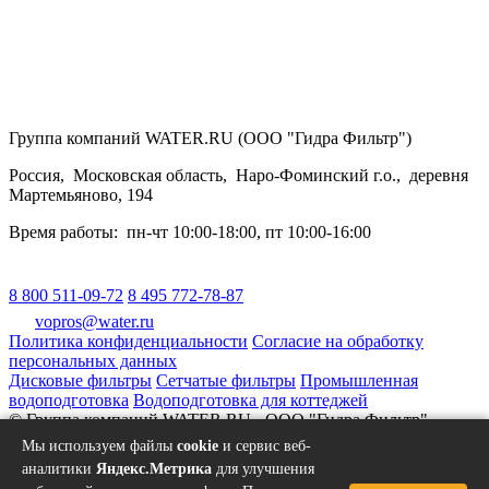
Группа компаний WATER.RU (ООО "Гидра Фильтр")
Россия
,
Московская область
,
Наро-Фоминский г.о.
,
деревня
Мартемьяново, 194
Время работы:
пн-чт 10:00-18:00
,
пт 10:00-16:00
8 800 511-09-72
8 495 772-78-87
vopros@water.ru
Политика конфиденциальности
Согласие на обработку
персональных данных
Дисковые фильтры
Сетчатые фильтры
Промышленная
водоподготовка
Водоподготовка для коттеджей
© Группа компаний WATER.RU - ООО "Гидра Фильтр"
Создание и продвижение – «Позитив Арт»
Мы используем файлы
cookie
и сервис веб-
аналитики
Яндекс.Метрика
для улучшения