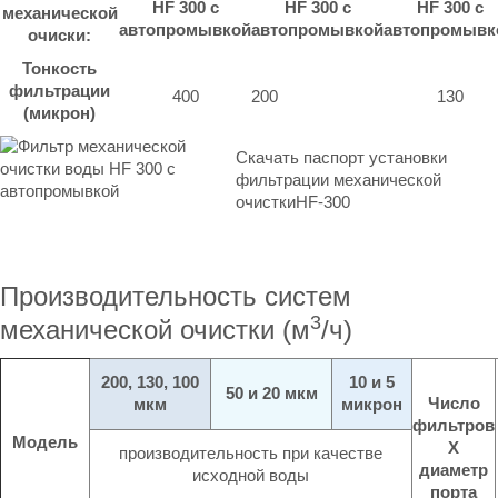
механической
очиски:
Тонкость
фильтрации
400
200
130
(микрон)
Скачать паспорт установки
фильтрации механической
очисткиHF-300
Производительность систем
3
механической очистки (м
/ч)
200, 130, 100
10 и 5
50 и 20 мкм
Число
мкм
микрон
фильтров
Модель
X
производительность при качестве
диаметр
исходной воды
порта