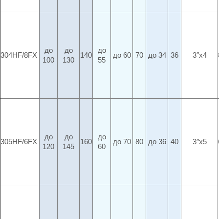
до
до
до
304HF/8FX
140
до 60
70
до 34
36
3″x4
100
130
55
до
до
до
305HF/6FX
160
до 70
80
до 36
40
3″x5
120
145
60