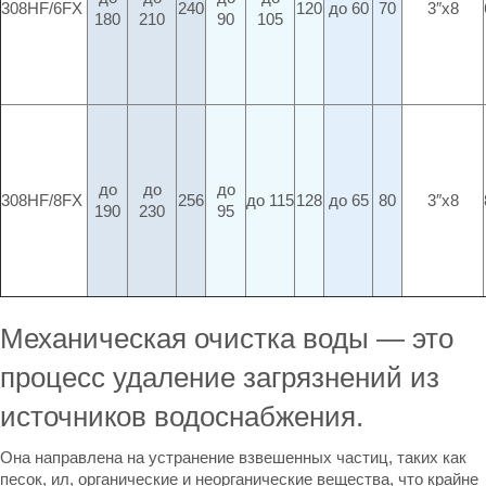
308HF/6FX
240
120
до 60
70
3″x8
180
210
90
105
до
до
до
308HF/8FX
256
до 115
128
до 65
80
3″x8
190
230
95
Механическая очистка воды — это
процесс удаление загрязнений из
источников водоснабжения.
Она направлена на устранение взвешенных частиц, таких как
песок, ил, органические и неорганические вещества, что крайне