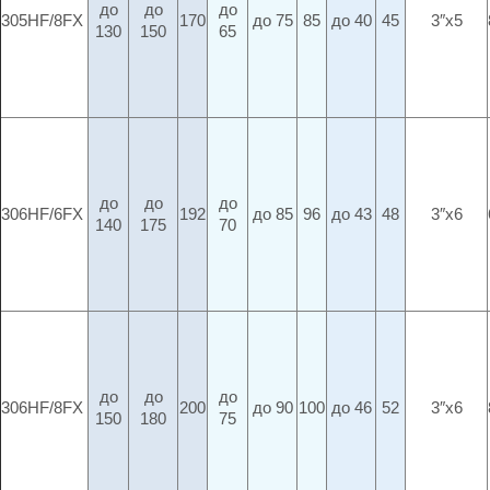
до
до
до
305HF/8FX
170
до 75
85
до 40
45
3″x5
130
150
65
до
до
до
306HF/6FX
192
до 85
96
до 43
48
3″x6
140
175
70
до
до
до
306HF/8FX
200
до 90
100
до 46
52
3″x6
150
180
75