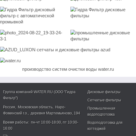
производство систем очистки воды water.ru
Группа компаний WATER.RU (ООО "Гидра
Дисковые фильтры
Фильтр")
Сетчатые фильтры
Россия
,
Московская область
,
Наро-
Промышленная
Фоминский г.о.
,
деревня Мартемьяново, 194
водоподготовка
Время работы:
пн-чт 10:00-18:00
,
пт 10:00-
Водоподготовка для
16:00
коттеджей