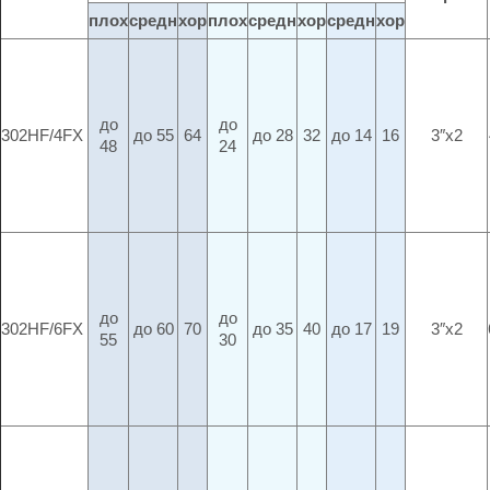
плох
средн
хор
плох
средн
хор
средн
хор
до
до
302HF/4FX
до 55
64
до 28
32
до 14
16
3″x2
48
24
до
до
302HF/6FX
до 60
70
до 35
40
до 17
19
3″x2
55
30