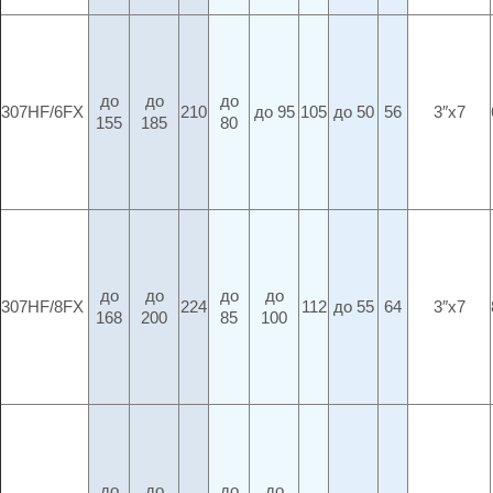
до
до
до
307HF/6FX
210
до 95
105
до 50
56
3″x7
155
185
80
до
до
до
до
307HF/8FX
224
112
до 55
64
3″x7
168
200
85
100
до
до
до
до