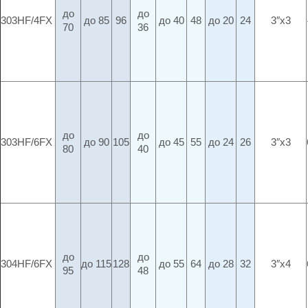
до
до
303HF/4FX
до 85
96
до 40
48
до 20
24
3″x3
70
36
до
до
303HF/6FX
до 90
105
до 45
55
до 24
26
3″x3
80
40
до
до
304HF/6FX
до 115
128
до 55
64
до 28
32
3″x4
95
48